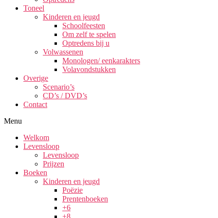
Toneel
Kinderen en jeugd
Schoolfeesten
Om zelf te spelen
Optredens bij u
Volwassenen
Monologen/ eenkarakters
Volavondstukken
Overige
Scenario’s
CD’s / DVD’s
Contact
Menu
Welkom
Levensloop
Levensloop
Prijzen
Boeken
Kinderen en jeugd
Poëzie
Prentenboeken
+6
+8