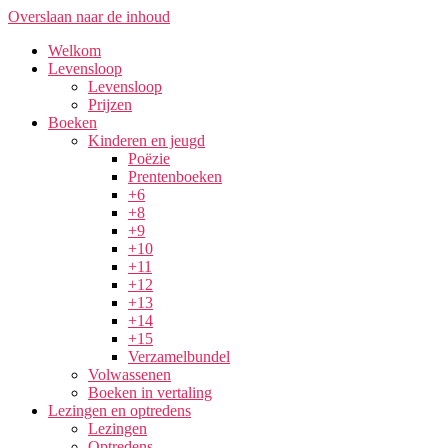
Overslaan naar de inhoud
Welkom
Levensloop
Levensloop
Prijzen
Boeken
Kinderen en jeugd
Poëzie
Prentenboeken
+6
+8
+9
+10
+11
+12
+13
+14
+15
Verzamelbundel
Volwassenen
Boeken in vertaling
Lezingen en optredens
Lezingen
Optredens