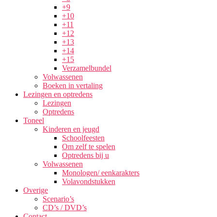
+9
+10
+11
+12
+13
+14
+15
Verzamelbundel
Volwassenen
Boeken in vertaling
Lezingen en optredens
Lezingen
Optredens
Toneel
Kinderen en jeugd
Schoolfeesten
Om zelf te spelen
Optredens bij u
Volwassenen
Monologen/ eenkarakters
Volavondstukken
Overige
Scenario’s
CD’s / DVD’s
Contact