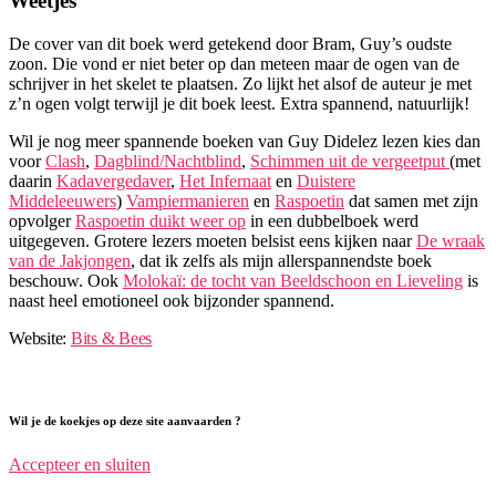
Weetjes
De cover van dit boek werd getekend door Bram, Guy’s oudste
zoon. Die vond er niet beter op dan meteen maar de ogen van de
schrijver in het skelet te plaatsen. Zo lijkt het alsof de auteur je met
z’n ogen volgt terwijl je dit boek leest. Extra spannend, natuurlijk!
Wil je nog meer spannende boeken van Guy Didelez lezen kies dan
voor
Clash
,
Dagblind/Nachtblind
,
Schimmen uit de vergeetput
(met
daarin
Kadavergedaver
,
Het Infernaat
en
Duistere
Middeleeuwers
)
Vampiermanieren
en
Raspoetin
dat samen met zijn
opvolger
Raspoetin duikt weer op
in een dubbelboek werd
uitgegeven. Grotere lezers moeten belsist eens kijken naar
De wraak
van de Jakjongen
, dat ik zelfs als mijn allerspannendste boek
beschouw. Ook
Molokaï: de tocht van Beeldschoon en Lieveling
is
naast heel emotioneel ook bijzonder spannend.
Website:
Bits & Bees
Wil je de koekjes op deze site aanvaarden ?
Accepteer en sluiten